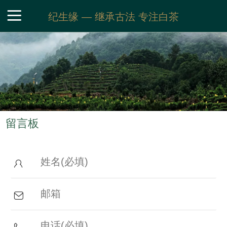
纪生缘 — 继承古法 专注白茶
首页
关于品牌
茶园基地
白茶展示
招
留言板