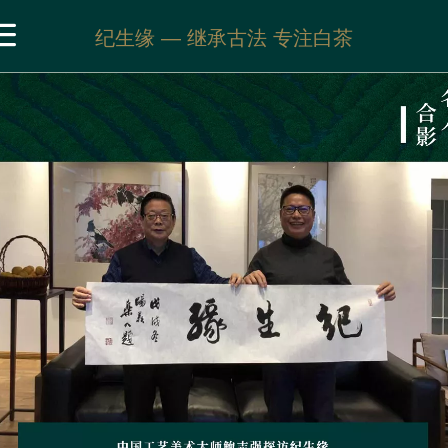
纪生缘 — 继承古法 专注白茶
首页
关于品牌
茶园基地
白茶展示